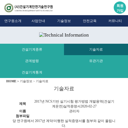
회원
가입
연구원소개
사업안내
기술정보
안전교육
커뮤니티
건설기계종류
기술자료
관계법령
유관기관
건설기계통계
HOME >
기술정보 >
기술자료
기술자료
2017년 NCS기반 실기시험 평가방법 개발용역(건설기
제목
계운전)실적증명서
2020-02-27
이름
관리자
첨부파일
당 연구원에서 2017년 계약/이행한 실적증명서를 첨부와 같이 올립니
다.