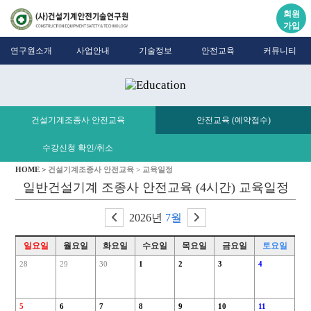
회원
가입
연구원소개
사업안내
기술정보
안전교육
커뮤니티
건설기계조종사 안전교육
안전교육 (예약접수)
수강신청 확인/취소
HOME >
건설기계조종사 안전교육 >
교육일정
일반건설기계 조종사 안전교육 (4시간) 교육일정
2026년
7월
일요일
월요일
화요일
수요일
목요일
금요일
토요일
28
29
30
1
2
3
4
5
6
7
8
9
10
11