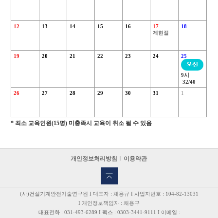
12
13
14
15
16
17
18
제현절
19
20
21
22
23
24
25
9시
32/40
26
27
28
29
30
31
1
* 최소 교육인원(15명) 미충족시 교육이 취소 될 수 있음
개인정보처리방침
이용약관
(사)건설기계안전기술연구원 I 대표자 : 채용규 I 사업자번호 : 104-82-13031
I 개인정보책임자 : 채용규
대표전화 : 031-493-6289 I 팩스 : 0303-3441-9111 I 이메일 :