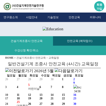
회원
가입
연구원소개
사업안내
기술정보
안전교육
커뮤니티
건설기계조종사 안전교육
안전교육 (예약접수)
수강신청 확인/취소
HOME >
건설기계조종사 안전교육 >
교육일정
일반건설기계 조종사 안전교육 (4시간) 교육일정
2026년
5월
일요일
월요일
화요일
수요일
목요일
금요일
토요일
26
27
28
29
30
1
2
9
5
3
4
6
7
8
9시
어린이날
34/38
10
11
12
13
14
15
16
17
18
19
20
21
22
23
25
24
26
27
28
29
30
대체휴일