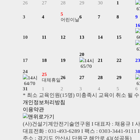
26
27
28
29
30
1
6
5
3
4
6
7
8
9
어린이날
1
10
11
12
13
14
15
6
6
20
17
18
19
21
22
2
14시
65/70
24
3
25
26
27
28
29
14시
대체휴일
64/70
6
31
1
2
3
4
5
6
* 최소 교육인원(15명) 미충족시 교육이 취소 될 수
개인정보처리방침
이용약관
(사)건설기계안전기술연구원 I 대표자 : 채용규 I 사업자
대표전화 : 031-493-6289 I 팩스 : 0303-3441-9111 I
주소 : 경기도 안산시 단원구 해안로 43(성곡동)